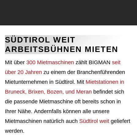
SÜDTIROL WEIT
ARBEITSBÜHNEN MIETEN
Mit über
300 Mietmaschinen
zählt BIGMAN
seit
über 20 Jahren
zu einem der Branchenführenden
Mietunternehmen in Südtirol. Mit
Mietstationen in
Bruneck, Brixen, Bozen, und Meran
befindet sich
die passende Mietmaschine oft bereits schon in
Ihrer Nähe. Andernfalls können alle unsere
Mietmaschinen natürlich auch
Südtirol weit
geliefert
werden.