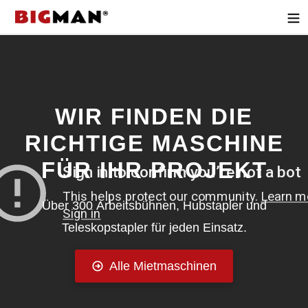
Direkt
zum
Inhalt
WIR FINDEN DIE
RICHTIGE MASCHINE
FÜR IHR PROJEKT
Über 300 Arbeitsbühnen, Hubstapler und
Teleskopstapler für jeden Einsatz.
Alle Mietmaschinen