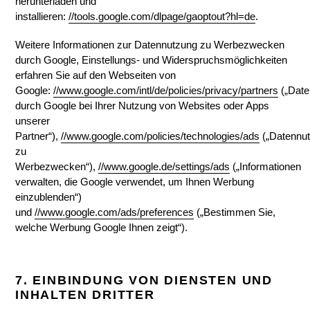
herunterladen und
installieren:
//tools.google.com/dlpage/gaoptout?hl=de
.
Weitere Informationen zur Datennutzung zu Werbezwecken
durch Google, Einstellungs- und Widerspruchsmöglichkeiten
erfahren Sie auf den Webseiten von
Google:
//www.google.com/intl/de/policies/privacy/partners
(„Date
durch Google bei Ihrer Nutzung von Websites oder Apps
unserer
Partner“),
//www.google.com/policies/technologies/ads
(„Datennu
zu
Werbezwecken“),
//www.google.de/settings/ads
(„Informationen
verwalten, die Google verwendet, um Ihnen Werbung
einzublenden“)
und
//www.google.com/ads/preferences
(„Bestimmen Sie,
welche Werbung Google Ihnen zeigt“).
7. EINBINDUNG VON DIENSTEN UND
INHALTEN DRITTER