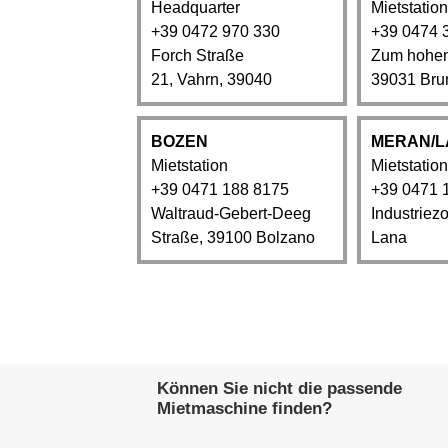
Headquarter
Mietstation
+39 0472 970 330
+39 0474 
Forch Straße
Zum hohen
21, Vahrn, 39040
39031 Bru
BOZEN
MERAN/L
Mietstation
Mietstation
+39 0471 188 8175
+39 0471 
Waltraud-Gebert-Deeg
Industriez
Straße, 39100 Bolzano
Lana
Können Sie nicht die passende
Mietmaschine finden?