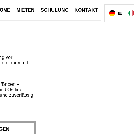
OME
MIETEN
SCHULUNG
KONTAKT
DE
ng vor
hen Ihnen mit
/Brixen –
nd Osttirol,
 und zuverlässig
RGEN