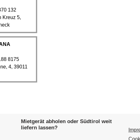
370 132
 Kreuz 5,
neck
ANA
188 8175
one, 4, 39011
Mietgerät abholen oder Südtirol weit
liefern lassen?
Impr
Cook