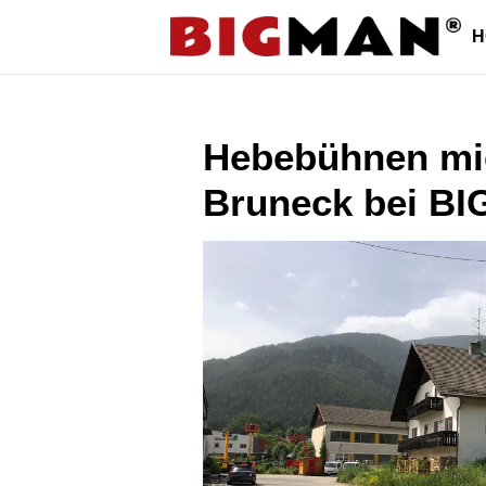
Direkt
H
zum
Inhalt
Hebebühnen mie
Bruneck bei B