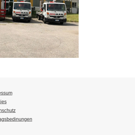
essum
ies
nschutz
ragsbedinungen