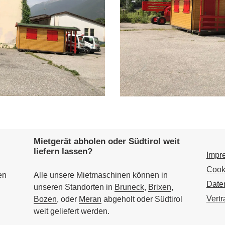
Mietgerät abholen oder Südtirol weit
liefern lassen?
Impr
Cook
en
Alle unsere Mietmaschinen können in
Date
unseren Standorten in
Bruneck
,
Brixen
,
Vert
Bozen
, oder
Meran
abgeholt oder Südtirol
weit geliefert werden.