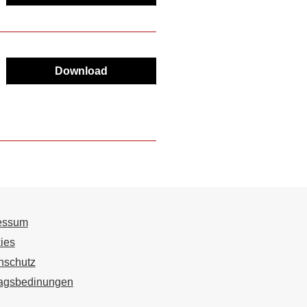
Download
essum
ies
nschutz
ragsbedinungen