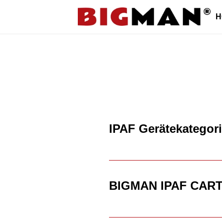
Direkt
H
zum
Inhalt
IPAF Gerätekategor
BIGMAN IPAF CART