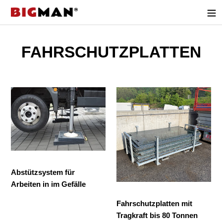
Direkt
zum
Inhalt
M
FAHRSCHUTZPLATTEN
i
e
Abstützsystem
Fahrschutzplatten
t
für
mit
Arbeiten
Tragkraft
m
in
bis
im
80
a
Gefälle
Tonnen
s
mieten
Abstützsystem für
c
Arbeiten in im Gefälle
h
Fahrschutzplatten mit
Tragkraft bis 80 Tonnen
i