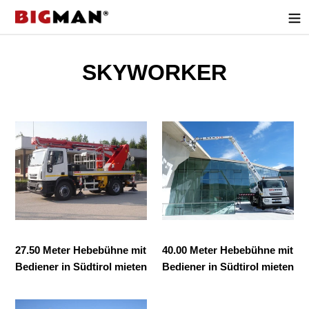
Direkt
zum
Inhalt
M
SKYWORKER
i
e
27.50
40.00
t
Meter
Meter
Hebebühne
Hebebühne
m
mit
mit
Bediener
Bediener
a
in
in
s
Südtirol
Südtirol
mieten
mieten
c
27.50 Meter Hebebühne mit
40.00 Meter Hebebühne mit
Bediener in Südtirol mieten
Bediener in Südtirol mieten
h
i
58.00