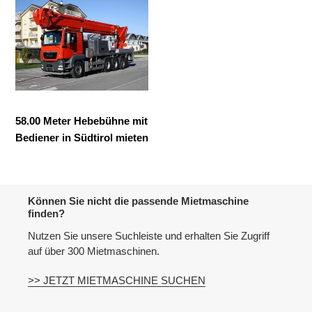
Meter
n
Hebebühne
e
mit
Bediener
n
in
:
Südtirol
mieten
58.00 Meter Hebebühne mit
Bediener in Südtirol mieten
Können Sie nicht die passende Mietmaschine
finden?
Nutzen Sie unsere Suchleiste und erhalten Sie Zugriff
auf über 300 Mietmaschinen.
>> JETZT MIETMASCHINE SUCHEN