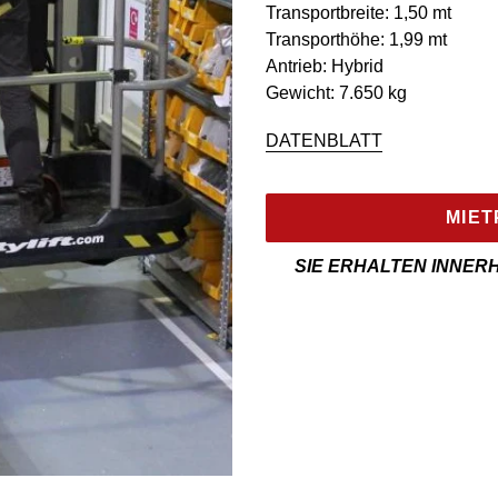
Transportbreite: 1,50 mt
Transporthöhe: 1,99 mt
Antrieb: Hybrid
Gewicht: 7.650 kg
DATENBLATT
MIET
SIE ERHALTEN INNER
Mietmaschine
wird
zur
Maschineliste
hinzugefügt