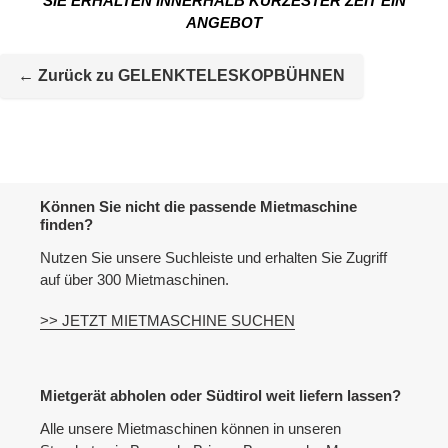
SIE ERHALTEN INNERHALB KÜRZESTER ZEIT EIN
ANGEBOT
Mietmaschine
wird
← Zurück zu GELENKTELESKOPBÜHNEN
zur
Maschineliste
hinzugefügt
Können Sie nicht die passende Mietmaschine
finden?
Nutzen Sie unsere Suchleiste und erhalten Sie Zugriff
auf über 300 Mietmaschinen.
>> JETZT MIETMASCHINE SUCHEN
Mietgerät abholen oder Südtirol weit liefern lassen?
Alle unsere Mietmaschinen können in unseren