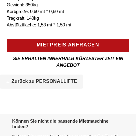
Gewicht: 350kg
Korbgröße: 0,60 mt * 0,60 mt
Tragkraft: 140kg
Abstütztfläche: 1,53 mt * 1,50 mt
MIETPREIS ANFRAGEN
SIE ERHALTEN INNERHALB KÜRZESTER ZEIT EIN
ANGEBOT
Mietmaschine
wird
← Zurück zu PERSONALLIFTE
zur
Maschineliste
hinzugefügt
Können Sie nicht die passende Mietmaschine
finden?