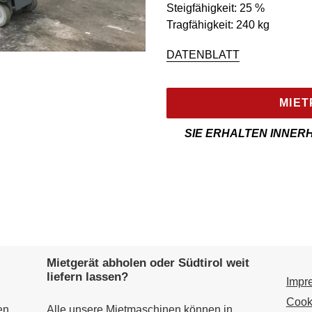
Steigfähigkeit: 25 %
Tragfähigkeit: 240 kg
DATENBLATT
MIET
SIE ERHALTEN INNER
Mietmaschine
wird
zur
Maschineliste
hinzugefügt
Mietgerät abholen oder Südtirol weit
liefern lassen?
Impr
Cook
en
Alle unsere Mietmaschinen können in