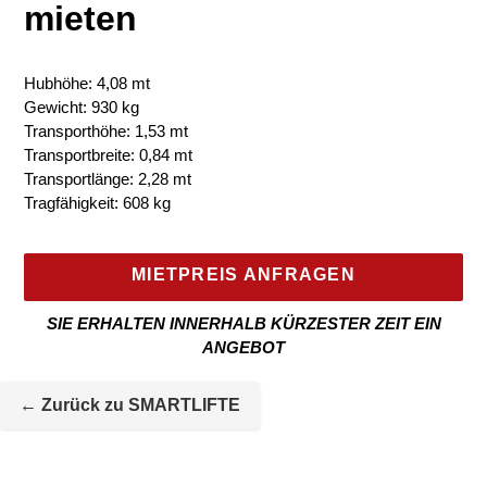
mieten
Hubhöhe: 4,08 mt
Gewicht: 930 kg
Transporthöhe: 1,53 mt
Transportbreite: 0,84 mt
Transportlänge: 2,28 mt
Tragfähigkeit: 608 kg
MIETPREIS ANFRAGEN
SIE ERHALTEN INNERHALB KÜRZESTER ZEIT EIN
ANGEBOT
Mietmaschine
wird
← Zurück zu SMARTLIFTE
zur
Maschineliste
hinzugefügt