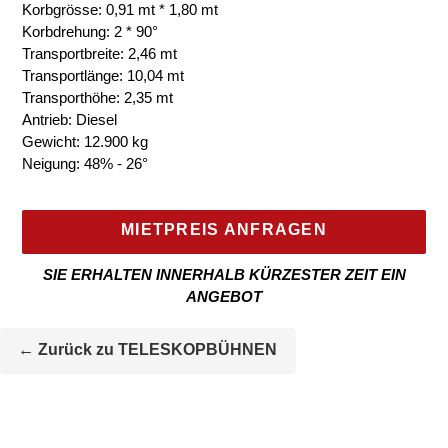
Korbgrösse: 0,91 mt * 1,80 mt
Korbdrehung: 2 * 90°
Transportbreite: 2,46 mt
Transportlänge: 10,04 mt
Transporthöhe: 2,35 mt
Antrieb: Diesel
Gewicht: 12.900 kg
Neigung: 48% - 26°
MIETPREIS ANFRAGEN
SIE ERHALTEN INNERHALB KÜRZESTER ZEIT EIN
ANGEBOT
Mietmaschine
wird
← Zurück zu TELESKOPBÜHNEN
zur
Maschineliste
hinzugefügt