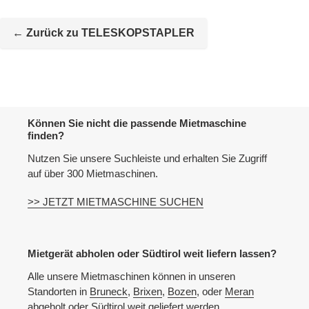
Mietmaschine
wird
← Zurück zu TELESKOPSTAPLER
zur
Maschineliste
hinzugefügt
Können Sie nicht die passende Mietmaschine
finden?
Nutzen Sie unsere Suchleiste und erhalten Sie Zugriff
auf über 300 Mietmaschinen.
>> JETZT MIETMASCHINE SUCHEN
Mietgerät abholen oder Südtirol weit liefern lassen?
Alle unsere Mietmaschinen können in unseren
Standorten in
Bruneck
,
Brixen
,
Bozen
, oder
Meran
abgeholt oder Südtirol weit geliefert werden.