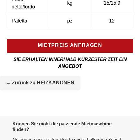
kg
15/15,9
netto/lordo
Paletta
pz
12
MIETPREIS ANFRAGEN
SIE ERHALTEN INNERHALB KÜRZESTER ZEIT EIN
ANGEBOT
Mietmaschine
wird
← Zurück zu HEIZKANONEN
zur
Maschineliste
hinzugefügt
Können Sie nicht die passende Mietmaschine
finden?
Nutzen Sie unsere Suchleiste und erhalten Sie Zugriff