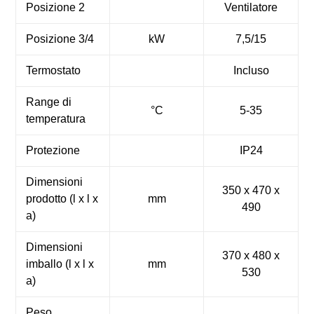
Posizione 2
Ventilatore
Posizione 3/4
kW
7,5/15
Termostato
Incluso
Range di
°C
5-35
temperatura
Protezione
IP24
Dimensioni
350 x 470 x
prodotto (l x l x
mm
490
a)
Dimensioni
370 x 480 x
imballo (l x l x
mm
530
a)
Peso