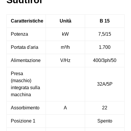
Südtirol
Caratteristiche
Unità
B 15
Potenza
kW
7,5/15
Portata d'aria
m³/h
1.700
Alimentazione
V/Hz
400/3ph/50
Presa
(maschio)
32A/5P
integrata sulla
macchina
Assorbimento
A
22
Posizione 1
Spento