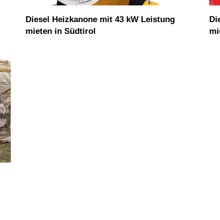
h
Diesel Heizkanone mit 43 kW Leistung
Di
mieten in Südtirol
mi
i
n
e
n
: