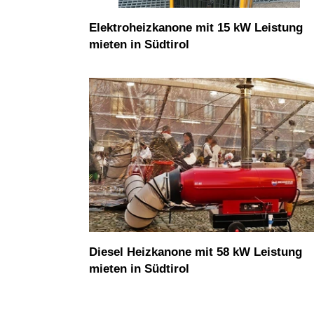
Elektroheizkanone mit 15 kW Leistung
mieten in Südtirol
Diesel
Heizkanone
mit
58
kW
Leistung
mieten
in
Südtirol
Diesel Heizkanone mit 58 kW Leistung
mieten in Südtirol