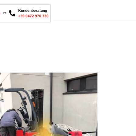
Kundenberatung
IT
+39 0472 970 330
sel
izkanone
stung
eten
tirol